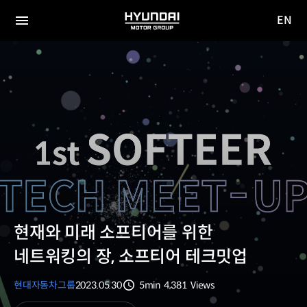
EN
HYUNDAI
영문
MOTOR
전체
사이트
메뉴
GROUP
이동
현재와 미래 소프티어를 위한
네트워킹의 장, 소프티어 테크밋업
현대자동차그룹
2023.05.30
5min
4,381
Views
분량
조회수