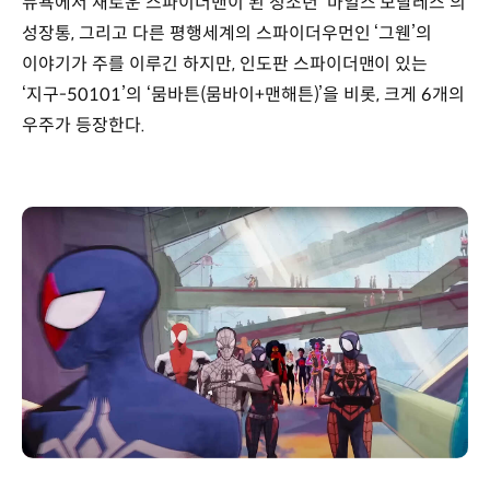
뉴욕에서 새로운 스파이더맨이 된 청소년 ‘마일스 모랄레스’의
성장통, 그리고 다른 평행세계의 스파이더우먼인 ‘그웬’의
이야기가 주를 이루긴 하지만, 인도판 스파이더맨이 있는
‘지구-50101’의 ‘뭄바튼(뭄바이+맨해튼)’을 비롯, 크게 6개의
우주가 등장한다.