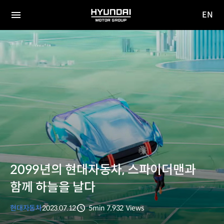
EN
HYUNDAI
영문
MOTOR
전체
사이트
메뉴
GROUP
이동
2099년의 현대자동차, 스파이더맨과
함께 하늘을 날다
현대자동차
2023.07.12
5min
7,932
Views
분량
조회수