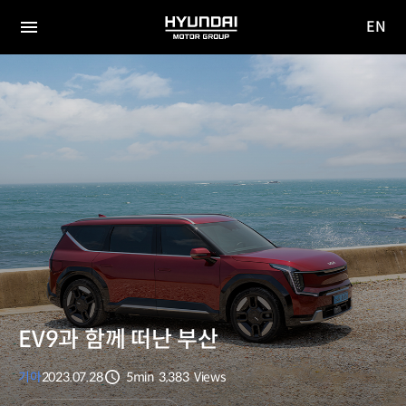
EN
HYUNDAI
영문
MOTOR
전체
사이트
메뉴
GROUP
이동
EV9과 함께 떠난 부산
기아
2023.07.28
5min
3,383
Views
분량
조회수