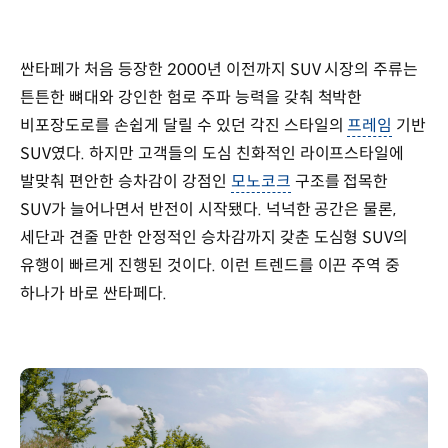
싼타페가 처음 등장한 2000년 이전까지 SUV 시장의 주류는
튼튼한 뼈대와 강인한 험로 주파 능력을 갖춰 척박한
비포장도로를 손쉽게 달릴 수 있던 각진 스타일의
프레임
기반
SUV였다. 하지만 고객들의 도심 친화적인 라이프스타일에
발맞춰 편안한 승차감이 강점인
모노코크
구조를 접목한
SUV가 늘어나면서 반전이 시작됐다. 넉넉한 공간은 물론,
세단과 견줄 만한 안정적인 승차감까지 갖춘 도심형 SUV의
유행이 빠르게 진행된 것이다. 이런 트렌드를 이끈 주역 중
하나가 바로 싼타페다.