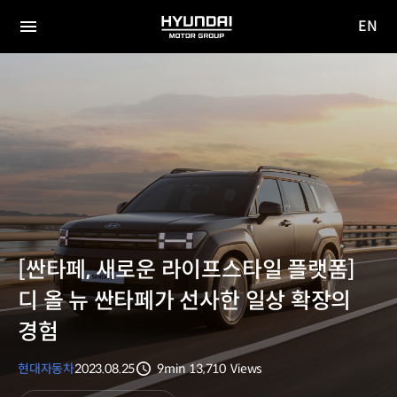
EN
HYUNDAI
영문
MOTOR
전체
사이트
메뉴
GROUP
이동
[싼타페, 새로운 라이프스타일 플랫폼]
디 올 뉴 싼타페가 선사한 일상 확장의
경험
현대자동차
2023.08.25
9min
13,710
Views
분량
조회수