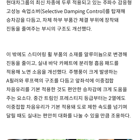
현대차그룹의 최신 차종에 두루 적용되고 있는 주파수 감응형
고성능 쇽업소버(Selective Damping Control)를 탑재해
승차감을 다듬고, 차체 하부 부품간 체결 부위에 장착돼
진동을 줄여주는 부시의 구조도 개선했다.
이 밖에도 스티어링 휠 부품의 소재를 알루미늄으로 변경해
진동을 줄이고, 실내 바닥 카페트에 분리형 흡음 패드를
적용해 노면 소음을 개선했다. 주행풍이 크게 발생하는
A필러와 루프랙의 구조를 다듬고 앞좌석에 이중접합
차음유리를 기본 적용한 것도 편안한 승차감에 크게 도움을
주는 요소다. 중간 트림인 프레스티지 등급부터는 2열에도
이중접합 차음유리가 기본 적용돼 도로 제한 속도를 넘기며
달릴 때도 실내는 편안히 대화를 나눌 수 있을 만큼 조용하다.