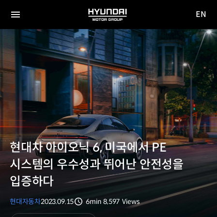
EN
HYUNDAI
영문
MOTOR
전체
사이트
메뉴
GROUP
이동
현대차 아이오닉 6, 미국에서 PE
시스템의 우수성과 뛰어난 안전성을
입증하다
현대자동차
2023.09.15
6min
8,597
Views
분량
조회수