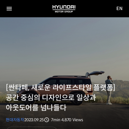
EN
HYUNDAI
영문
MOTOR
전체
사이트
메뉴
GROUP
이동
[싼타페, 새로운 라이프스타일 플랫폼]
공간 중심의 디자인으로 일상과
아웃도어를 넘나들다
현대자동차
2023.09.25
7min
4,870
Views
분량
조회수