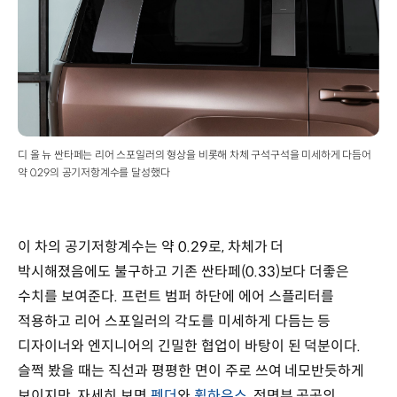
디 올 뉴 싼타페는 리어 스포일러의 형상을 비롯해 차체 구석구석을 미세하게 다듬어
약 0.29의 공기저항계수를 달성했다
이 차의 공기저항계수는 약 0.29로, 차체가 더
박시해졌음에도 불구하고 기존 싼타페(0.33)보다 더좋은
수치를 보여준다. 프런트 범퍼 하단에 에어 스플리터를
적용하고 리어 스포일러의 각도를 미세하게 다듬는 등
디자이너와 엔지니어의 긴밀한 협업이 바탕이 된 덕분이다.
슬쩍 봤을 때는 직선과 평평한 면이 주로 쓰여 네모반듯하게
보이지만, 자세히 보면
펜더
와
휠하우스
, 전면부 곳곳의