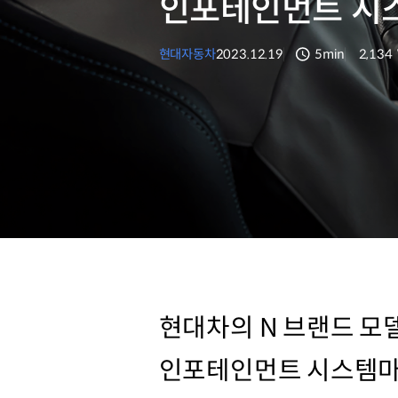
인포테인먼트 시
현대자동차
2023.12.19
5min
2,134
분량
조회수
현대차의 N 브랜드 모
인포테인먼트 시스템마저