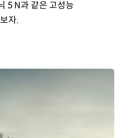
닉 5 N과 같은 고성능
펴보자.