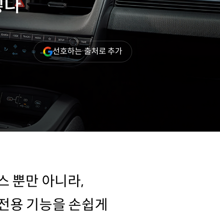
넣다
(새
선호하는 출처로 추가
창
열림)
스 뿐만 아니라,
전용 기능을 손쉽게