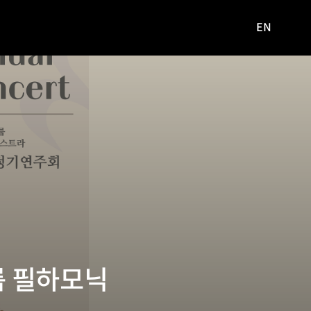
EN
영문
사이트로
이동
룹 필하모닉