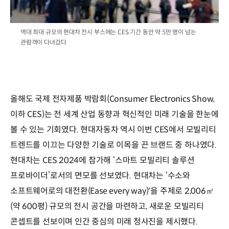
/
역대 최대 규모의 현대차 전시 부스에는 CES 기간 동안 약 5만 명이 넘는
관람객이 다녀갔다
올해도
국제
전자제품
박람회
(Consumer Electronics Show,
이하
CES)
는
전
세계
산업
동향과
혁신적인
미래
기술을
한눈에
볼
수
있는
기회였다
.
현대자동차
역시
이번
CES
에서
모빌리티
트렌드를
이끄는
다양한
기술로
이목을
끈
브랜드
중
하나였다
.
현대차는
CES 2024
에
참가해
‘스마트
모빌리티
솔루션
프로바이더’로서의
면모를
선보였다
.
현대차는
‘
수소와
소프트웨어로의
대전환
(Ease every way)
을
주제로
2,006
㎡
’
(
약
600
평
)
규모의
전시
공간을
마련하고
,
새로운
모빌리티
콘셉트를
선보이며
인간
중심의
미래
청사진을
제시했다
.