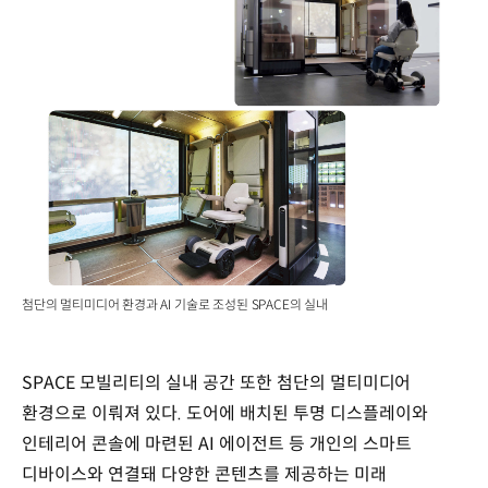
첨단의 멀티미디어 환경과 AI 기술로 조성된 SPACE의 실내
SPACE
모빌리티의
실내
공간
또한
첨단의
멀티미디어
환경으로
이뤄져
있다
.
도어에
배치된
투명
디스플레이와
인테리어
콘솔에
마련된
AI
에이전트
등
개인의
스마트
디바이스와
연결돼
다양한
콘텐츠를
제공하는
미래