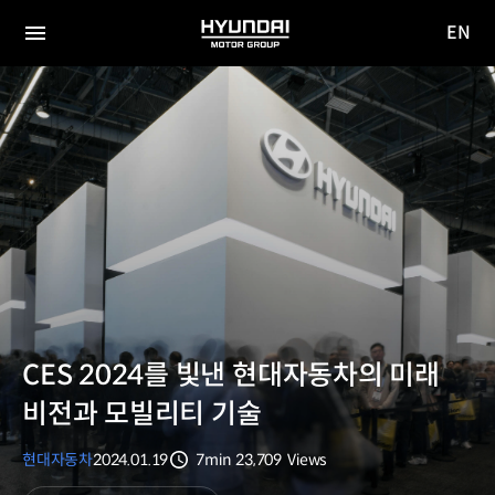
EN
HYUNDAI
영문
MOTOR
전체
사이트
메뉴
GROUP
이동
CES 2024를 빛낸 현대자동차의 미래
비전과 모빌리티 기술
현대자동차
2024.01.19
7min
23,709
Views
분량
조회수