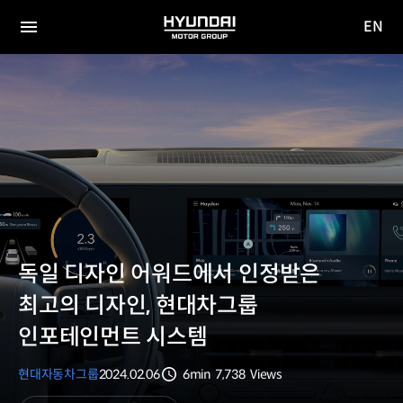
EN
HYUNDAI
영문
MOTOR
전체
사이트
메뉴
GROUP
이동
독일 디자인 어워드에서 인정받은
최고의 디자인, 현대차그룹
인포테인먼트 시스템
현대자동차그룹
2024.02.06
6min
7,738
Views
분량
조회수