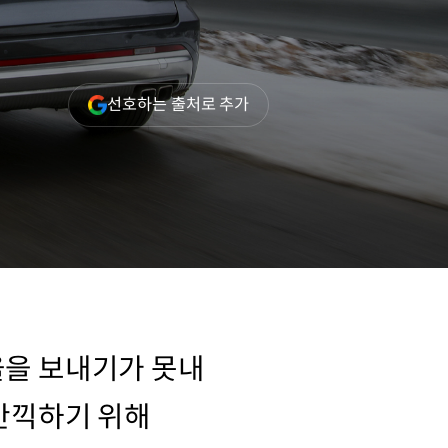
(새
선호하는 출처로 추가
창
열림)
울을 보내기가 못내
 만끽하기 위해