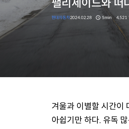
팰리세이드와 떠
현대자동차
2024.02.28
5min
4,521
분량
조회수
겨울과 이별할 시간이 
아쉽기만 하다. 유독 