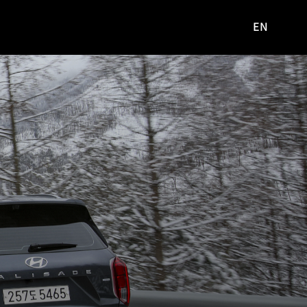
EN
영문
사이트로
이동