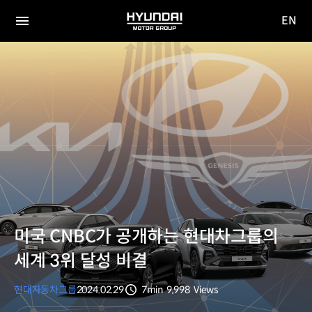
EN
HYUNDAI
영문
MOTOR
전체
사이트
메뉴
GROUP
이동
미국 CNBC가 공개하는 현대차그룹의
세계 3위 달성 비결
현대자동차그룹
2024.02.29
7min
9,998
Views
분량
조회수