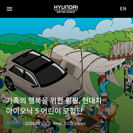
EN
HYUNDAI
영문
MOTOR
전체
사이트
메뉴
GROUP
이동
가족의 행복을 위한 휠핑, 현대차
아이오닉 5 어린이 모험단
현대자동차
2024.05.17
4min
3,072
Views
분량
조회수