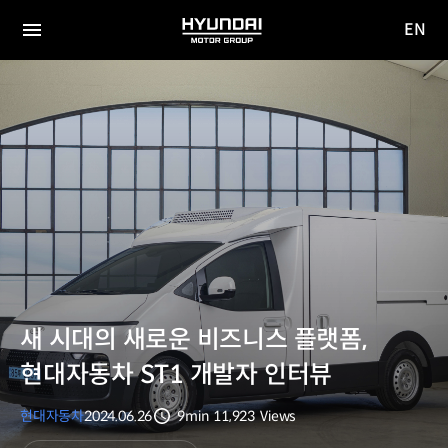
EN
HYUNDAI
영문
MOTOR
전체
사이트
메뉴
GROUP
이동
새 시대의 새로운 비즈니스 플랫폼,
현대자동차 ST1 개발자 인터뷰
현대자동차
2024.06.26
9min
11,923
Views
분량
조회수