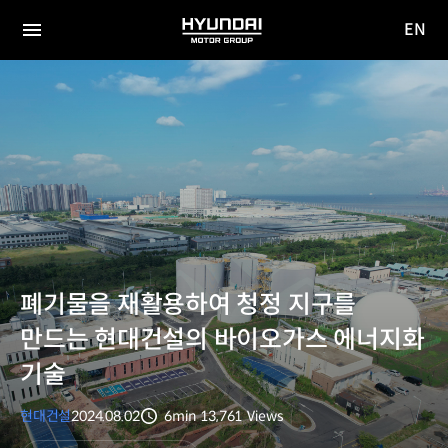
EN
HYUNDAI
영문
MOTOR
전체
사이트
메뉴
GROUP
이동
폐기물을 재활용하여 청정 지구를
만드는 현대건설의 바이오가스 에너지화
기술
현대건설
2024.08.02
6min
13,761
Views
분량
조회수