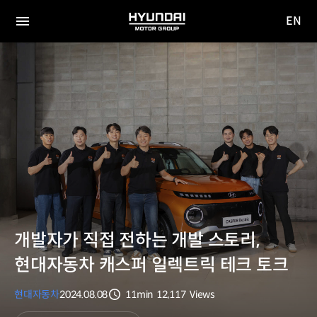
EN
HYUNDAI
영문
MOTOR
전체
사이트
메뉴
GROUP
이동
개발자가 직접 전하는 개발 스토리,
현대자동차 캐스퍼 일렉트릭 테크 토크
현대자동차
2024.08.08
11min
12,117
Views
분량
조회수