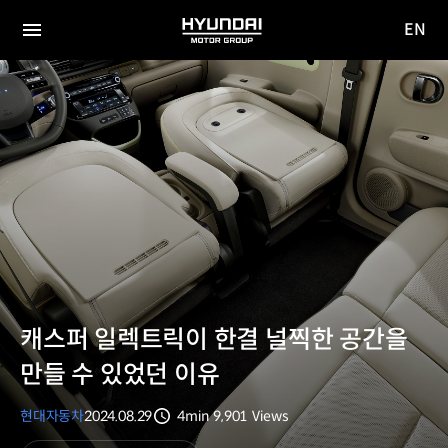
EN
HYUNDAI
영문
MOTOR
전체
사이트
메뉴
GROUP
이동
캐스퍼 일렉트릭이 한결 널찍한 공간을
만들 수 있었던 이유
현대자동차
2024.08.29
4min
9,901
Views
분량
조회수