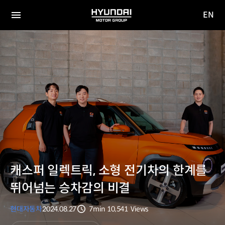
EN
HYUNDAI
영문
MOTOR
전체
사이트
메뉴
GROUP
이동
캐스퍼 일렉트릭, 소형 전기차의 한계를
뛰어넘는 승차감의 비결
현대자동차
2024.08.27
7min
10,541
Views
분량
조회수