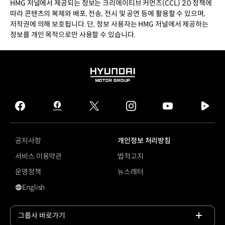
HMG 저널에서 제공되는 정보는 크리에이티브 커먼즈(CCL) 2.0 정책에
따라 콘텐츠의 복제와 배포, 전송, 전시 및 공연 등에 활용할 수 있으며,
저작권에 의해 보호됩니다. 단, 정보 사용자는 HMG 저널에서 제공하는
정보를 개인 목적으로만 사용할 수 있습니다.
HYUNDAI
MOTOR
GROUP
facebook
hmg
twitter
instagram
youtube
naver
journal
tv
facebook
공지사항
개인정보 처리방침
서비스 이용약관
법적고지
운영정책
뉴스레터
English
영문 사이트로 이동
그룹사 바로가기