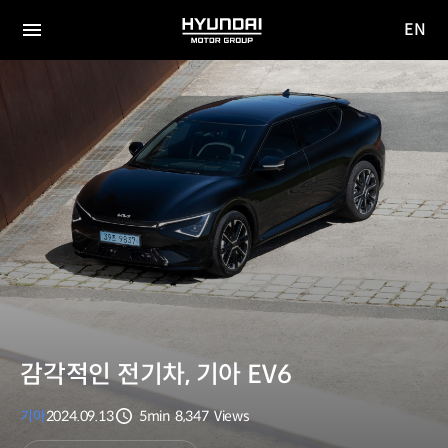
EN
HYUNDAI
영문
MOTOR
전체
사이트
메뉴
GROUP
이동
감각적인 전기차, 기아 EV6
기아
2024.09.13
5min
8,347
Views
분량
조회수