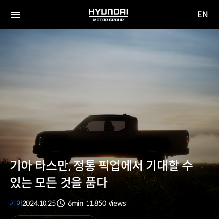
EN
HYUNDAI
영문
MOTOR
전체
사이트
메뉴
GROUP
이동
기아 타스만, 정통 픽업에서 기대할 수
있는 모든 것을 품다
기아
2024.10.25
6min
11,850
Views
분량
조회수