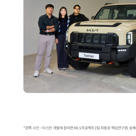
*왼쪽 사진 - 타스만 개발에 참여한 MLV프로젝트1팀 최동호 책임연구원, 송혜