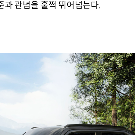
준과 관념을 훌쩍 뛰어넘는다.