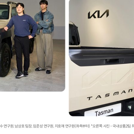
수 연구원, 남상호 팀장, 임준성 연구원, 지호재 연구원(좌측부터) *오른쪽 사진 - 국내상품2팀