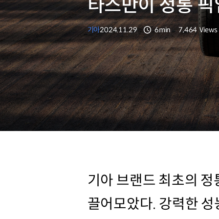
타스만이 정통 픽
기아
2024.11.29
6min
7,464
Views
분량
조회수
기아 브랜드 최초의 정
끌어모았다. 강력한 성