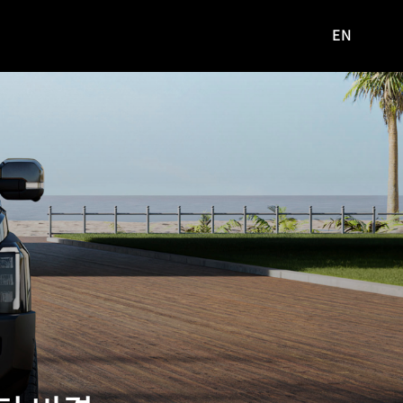
EN
영문
사이트로
이동