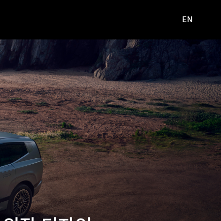
EN
영문
사이트로
이동