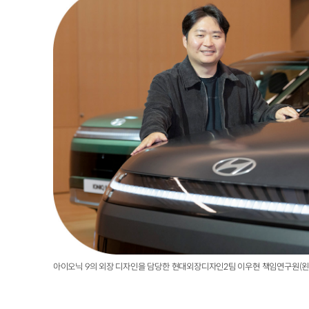
아이오닉 9의 외장 디자인을 담당한 현대외장디자인2팀 이우현 책임연구원(왼