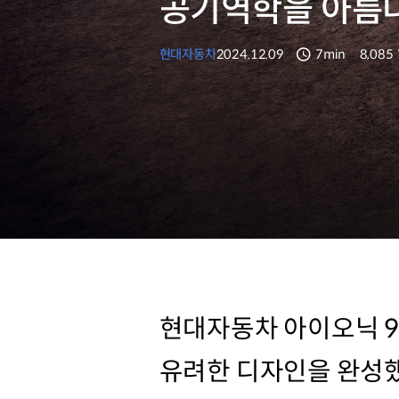
공기역학을 아름다
현대자동차
2024.12.09
7min
8,085
분량
조회수
현대자동차 아이오닉 9
유려한 디자인을 완성했