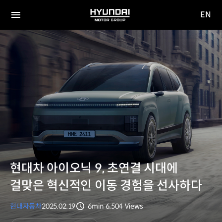
EN
HYUNDAI
영문
MOTOR
전체
사이트
메뉴
GROUP
이동
현대차 아이오닉 9, 초연결 시대에
걸맞은 혁신적인 이동 경험을 선사하다
현대자동차
2025.02.19
6min
6,504
Views
분량
조회수