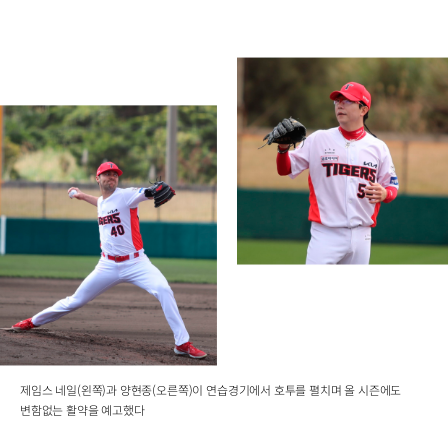
제임스 네일(왼쪽)과 양현종(오른쪽)이 연습경기에서 호투를 펼치며 올 시즌에도
변함없는 활약을 예고했다