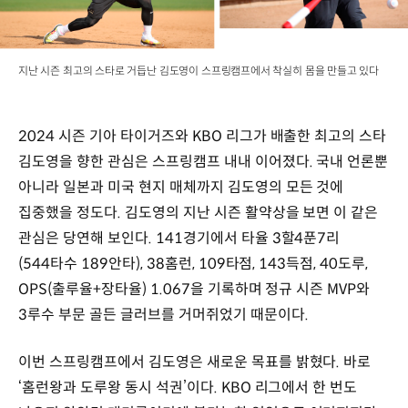
지난 시즌 최고의 스타로 거듭난 김도영이 스프링캠프에서 착실히 몸을 만들고 있다
2024 시즌 기아 타이거즈와 KBO 리그가 배출한 최고의 스타
김도영을 향한 관심은 스프링캠프 내내 이어졌다. 국내 언론뿐
아니라 일본과 미국 현지 매체까지 김도영의 모든 것에
집중했을 정도다. 김도영의 지난 시즌 활약상을 보면 이 같은
관심은 당연해 보인다. 141경기에서 타율 3할4푼7리
(544타수 189안타), 38홈런, 109타점, 143득점, 40도루,
OPS(출루율+장타율) 1.067을 기록하며 정규 시즌 MVP와
3루수 부문 골든 글러브를 거머쥐었기 때문이다.
이번 스프링캠프에서 김도영은 새로운 목표를 밝혔다. 바로
‘홈런왕과 도루왕 동시 석권’이다. KBO 리그에서 한 번도