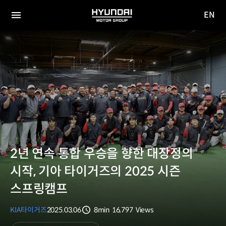
EN
HYUNDAI
영문
MOTOR
전체
사이트
메뉴
GROUP
이동
2년 연속 통합 우승을 향한 대장정의
시작, 기아 타이거즈의 2025 시즌
스프링캠프
KIA타이거즈
2025.03.06
8min
16,797
Views
분량
조회수