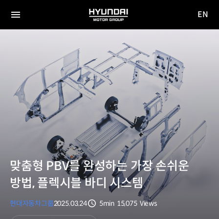
EN
HYUNDAI
영문
MOTOR
전체
사이트
메뉴
GROUP
이동
맞춤형 PBV를 완성하는 가장 손쉬운
방법, 플렉시블 바디 시스템
현대자동차그룹
2025.03.24
5min
15,075
Views
분량
조회수