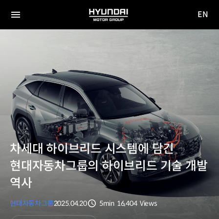
EN
HYUNDAI
영문
MOTOR
전체
사이트
메뉴
GROUP
이동
차세대 하이브리드 시스템에 담긴
현대자동차그룹의 하이브리드 기술 개발
역사
현대자동차그룹
2025.04.20
5min
16,404
Views
분량
조회수