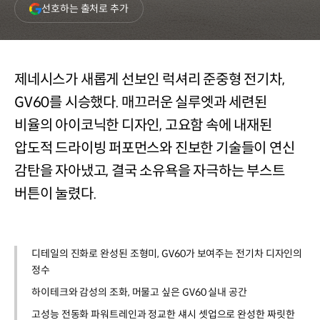
(새
선호하는 출처로 추가
창
열림)
제네시스가 새롭게 선보인 럭셔리 준중형 전기차,
GV60를 시승했다. 매끄러운 실루엣과 세련된
비율의 아이코닉한 디자인, 고요함 속에 내재된
압도적 드라이빙 퍼포먼스와 진보한 기술들이 연신
감탄을 자아냈고, 결국 소유욕을 자극하는 부스트
버튼이 눌렸다.
디테일의 진화로 완성된 조형미, GV60가 보여주는 전기차 디자인의
정수
하이테크와 감성의 조화, 머물고 싶은 GV60 실내 공간
고성능 전동화 파워트레인과 정교한 섀시 셋업으로 완성한 짜릿한