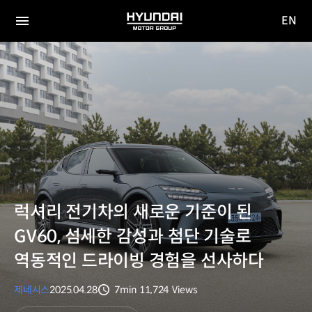
EN
HYUNDAI
영문
MOTOR
전체
사이트
메뉴
GROUP
이동
럭셔리 전기차의 새로운 기준이 된
GV60, 섬세한 감성과 첨단 기술로
역동적인 드라이빙 경험을 선사하다
제네시스
2025.04.28
7min
11,724
Views
분량
조회수