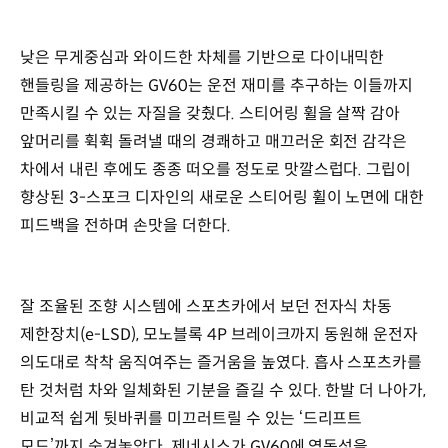
낮은 무게중심과 와이드한 차체를 기반으로 다이내믹한
핸들링을 제공하는 GV60는 운전 재미를 추구하는 이들까지
만족시킬 수 있는 자질을 갖췄다. 스티어링 휠을 살짝 감아
앞머리를 휙휙 돌려낼 때의 경쾌하고 매끄러운 회전 감각은
차에서 내린 후에도 종종 떠오를 정도로 맛깔스럽다. 그립이
향상된 3-스포크 디자인의 새로운 스티어링 휠이 노면에 대한
피드백을 전하며 손맛을 더한다.
잘 조율된 조향 시스템에 스포츠카에서 보던 전자식 차동
제한장치(e-LSD), 모노블록 4P 브레이크까지 동원해 운전자
의도대로 착착 움직여주는 즐거움을 높였다. 흡사 스포츠카를
탄 것처럼 차와 일체화된 기분을 즐길 수 있다. 한발 더 나아가,
비교적 쉽게 뒷바퀴를 미끄러트릴 수 있는 ‘드리프트
모드’까지 숨겨놓았다. 제네시스가 GV60에 역동성을