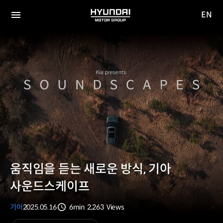
EN
HYUNDAI
영문
MOTOR
전체
사이트
메뉴
GROUP
이동
움직임을 듣는 새로운 방식, 기아
사운드스케이프
기아
2025.05.16
6min
2,263
Views
분량
조회수