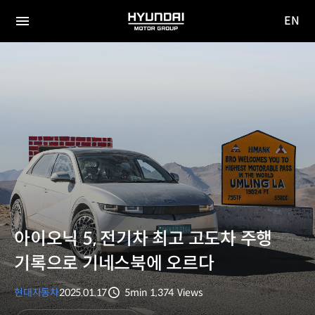
EN
HYUNDAI
영문
MOTOR
전체
사이트
메뉴
GROUP
이동
아이오닉 5, 전기차 최고 고도차 주행
기록으로 기네스북에 오르다
현대자동차
2025.01.17
5min
1,374
Views
분량
조회수