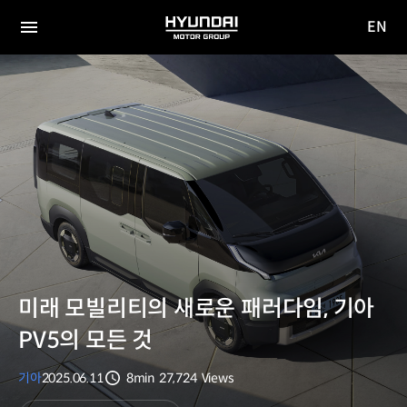
EN
HYUNDAI
영문
MOTOR
전체
사이트
메뉴
GROUP
이동
미래 모빌리티의 새로운 패러다임, 기아
PV5의 모든 것
기아
2025.06.11
8min
27,724
Views
분량
조회수