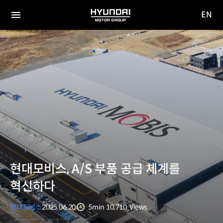
EN
HYUNDAI
영문
MOTOR
전체
사이트
메뉴
GROUP
이동
현대모비스, A/S 부품 공급 체계를
혁신하다
현대모비스
2025.06.20
5min
10,710
Views
분량
조회수