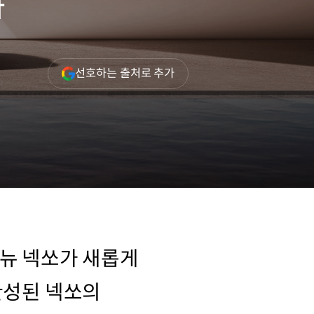
다
(새
선호하는 출처로 추가
창
열림)
 뉴 넥쏘가 새롭게
완성된 넥쏘의