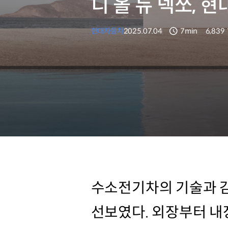
디 올 뉴 넥쏘, 
현대자동차
2025.07.04
7min
6,839
분량
조회수
수소전기차의 기술과 감
선보였다. 외장부터 내