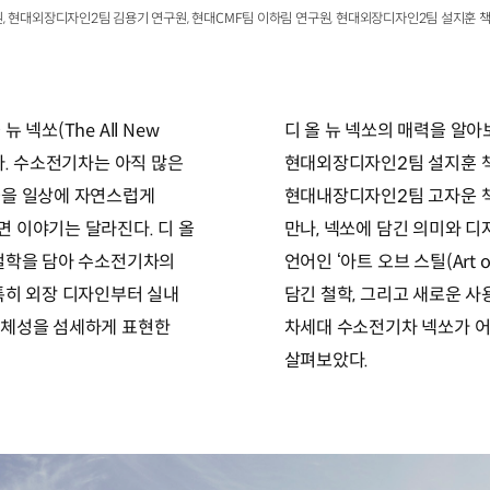
원, 현대외장디자인2팀 김용기 연구원, 현대CMF팀 이하림 연구원, 현대외장디자인2팀 설지훈
넥쏘(The All New
디 올 뉴 넥쏘의 매력을 알
다. 수소전기차는 아직 많은
현대외장디자인2팀 설지훈 책
술을 일상에 자연스럽게
현대내장디자인2팀 고자운 책
 이야기는 달라진다. 디 올
만나, 넥쏘에 담긴 의미와 
 철학을 담아 수소전기차의
언어인 ‘아트 오브 스틸(Art 
특히 외장 디자인부터 실내
담긴 철학, 그리고 새로운 사
정체성을 섬세하게 표현한
차세대 수소전기차 넥쏘가 어
살펴보았다.