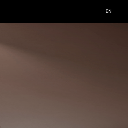
EN
영문
사이트로
이동