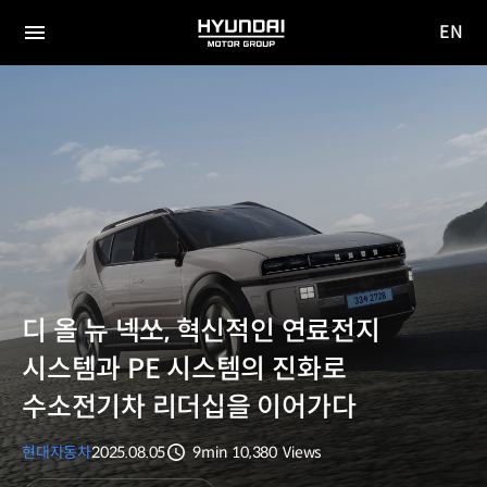
EN
HYUNDAI
영문
MOTOR
전체
사이트
메뉴
GROUP
이동
디 올 뉴 넥쏘, 혁신적인 연료전지
시스템과 PE 시스템의 진화로
수소전기차 리더십을 이어가다
현대자동차
2025.08.05
9min
10,380
Views
분량
조회수