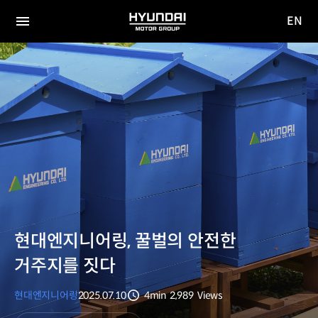
EN
HYUNDAI
영문
MOTOR
전체
사이트
메뉴
GROUP
이동
현대엔지니어링, 꿀벌의 안전한
거주지를 짓다
현대엔지니어링
2025.07.10
4min
2,989
Views
분량
조회수