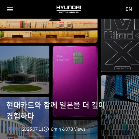
EN
HYUNDAI
영문
MOTOR
전체
사이트
메뉴
GROUP
이동
현대카드와 함께 일본을 더 깊이
경험하다
현대카드
2025.07.11
6min
6,078
Views
분량
조회수