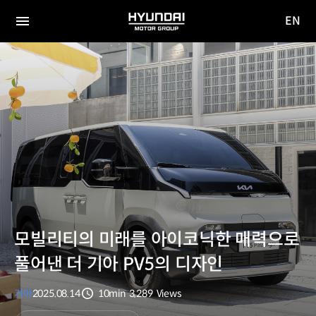
EN
HYUNDAI
영문
MOTOR
전체
사이트
메뉴
GROUP
이동
모빌리티의 미래를 아이코닉한 매력으로
풀어낸 더 기아 PV5의 디자인
기아
2025.08.14
10min
3,289
Views
분량
조회수