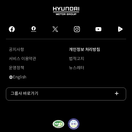
HYUNDAI
MOTOR
GROUP
facebook
hmg
twitter
instagram
youtube
naver
journal
tv
facebook
공지사항
개인정보 처리방침
서비스 이용약관
법적고지
운영정책
뉴스레터
English
영문 사이트로 이동
그룹사 바로가기
목록
열기