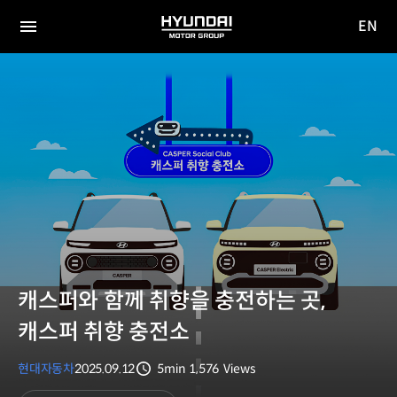
EN
HYUNDAI
영문
MOTOR
전체
사이트
메뉴
GROUP
이동
캐스퍼와 함께 취향을 충전하는 곳,
캐스퍼 취향 충전소
현대자동차
2025.09.12
5min
1,576
Views
분량
조회수