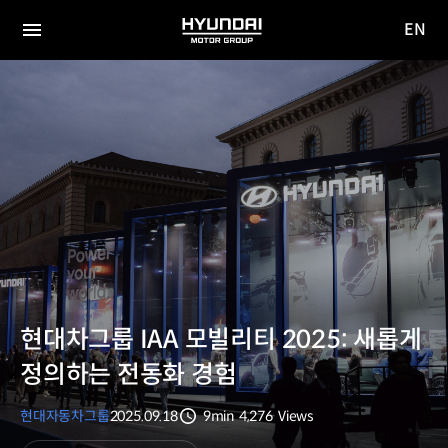
EN
HYUNDAI
영문
MOTOR
전체
사이트
메뉴
GROUP
이동
현대차그룹 IAA 모빌리티 2025: 새롭게
정의하는 전동화 경험
현대자동차그룹
2025.09.18
9min
4,276
Views
분량
조회수