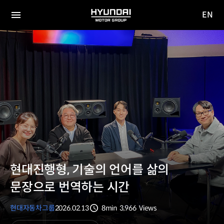
EN
HYUNDAI
영문
MOTOR
전체
사이트
메뉴
GROUP
이동
현대진행형, 기술의 언어를 삶의
문장으로 번역하는 시간
현대자동차그룹
2026.02.13
8min
3,966
Views
분량
조회수