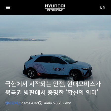
EN
HYUNDAI
영문
MOTOR
전체
사이트
메뉴
GROUP
이동
극한에서 시작되는 안전, 현대모비스가
북극권 빙판에서 증명한 ‘확신의 의미’
현대모비스
2026.04.02
4min
5,836
Views
분량
조회수