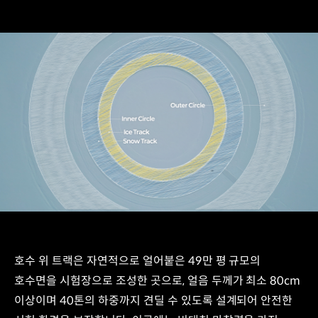
Outer
Circle
Snow
호수 위 트랙은 자연적으로 얼어붙은 49만 평 규모의
Track
Inner
호수면을 시험장으로 조성한 곳으로, 얼음 두께가 최소 80cm
Circle
이상이며 40톤의 하중까지 견딜 수 있도록 설계되어 안전한
Ice