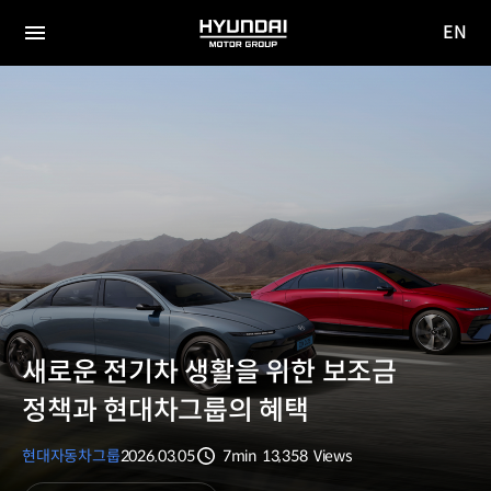
EN
HYUNDAI
영문
MOTOR
전체
사이트
메뉴
GROUP
이동
새로운 전기차 생활을 위한 보조금
정책과 현대차그룹의 혜택
현대자동차그룹
2026.03.05
7min
13,358
Views
분량
조회수