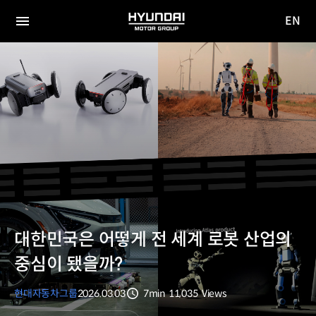
EN
HYUNDAI
영문
MOTOR
전체
사이트
메뉴
GROUP
이동
대한민국은 어떻게 전 세계 로봇 산업의
중심이 됐을까?
현대자동차그룹
2026.03.03
7min
11,035
Views
분량
조회수