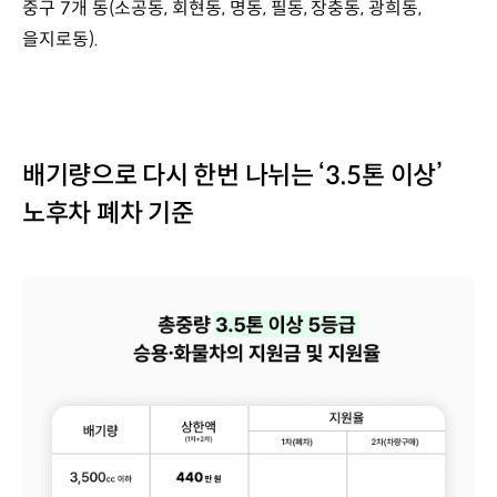
중구 7개 동(소공동, 회현동, 명동, 필동, 장충동, 광희동,
을지로동).
배기량으로 다시 한번 나뉘는 ‘3.5톤 이상’
노후차 폐차 기준