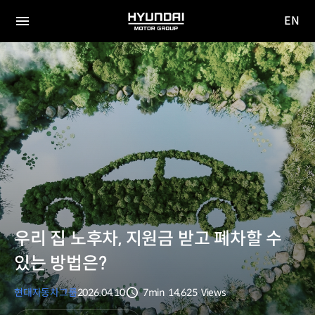
EN
HYUNDAI
영문
MOTOR
전체
사이트
메뉴
GROUP
이동
우리 집 노후차, 지원금 받고 폐차할 수
있는 방법은?
현대자동차그룹
2026.04.10
7min
14,625
Views
분량
조회수