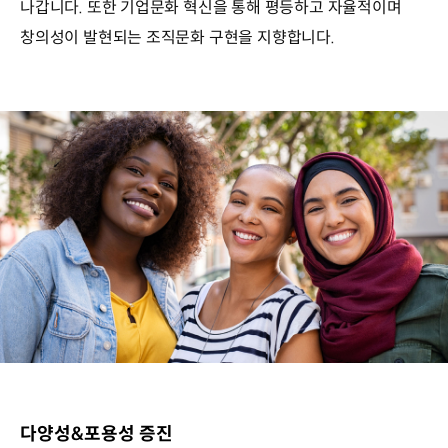
나갑니다. 또한 기업문화 혁신을 통해 평등하고 자율적이며
창의성이 발현되는 조직문화 구현을 지향합니다.
Move
for
our
Community,
우리
사회를
위한
올바른
변화-
parallax_img
다양성&포용성 증진