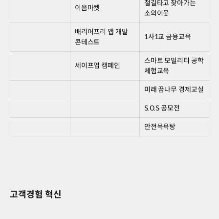
철길타고 찾아가는
이음마켓
소외이웃
배리어프리 앱 개발
1사1교 금융교육
콘테스트
스마트 모빌리티 공학
세이프업 캠페인
체험교육
미래 꿈나무 경제교실
S.O.S 공모전
안전목욕탕
고객경험 혁신