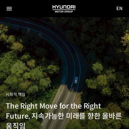
EN
HYUNDAI
영문
MOTOR
전체
사이트
메뉴
GROUP
이동
사회적 책임
The Right Move for the Right
Future, 지속가능한 미래를 향한 올바른
움직임