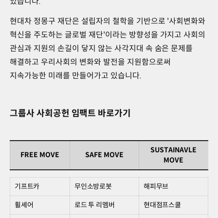
있습니다.
현대차 정몽구 재단은 설립자의 철학을 기반으로 '사회변화와
혁신을 주도하는 글로벌 재단'이라는 방향성을 가지고 사회의
관심과 지원의 손길이 닿지 않는 사각지대 속 숨은 문제를
해결하고 우리사회의 변화와 발전을 지원함으로써
지속가능한 미래를 만들어가고 있습니다.
그룹사 사회공헌 임팩트 바로가기
SUSTAINAVLE
FREE MOVE
SAFE MOVE
MOVE
그룹사
사회공헌
기프트카
무인소방로봇
해피무브
임팩트
휠셰어
로드 투 리멤버
현대점프스쿨
바로가기