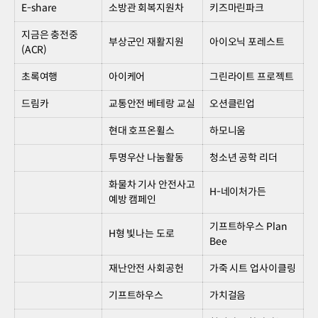
E-share
소방관 회복지원차
키즈마린파크
지금은 충전중
부상군인 재활지원
아이오닉 포레스트
(ACR)
초록여행
아이케어
그린라이트 프로젝트
드림카
교통안전 베테랑 교실
오션클린업
현대 호프온휠스
하모니움
투명우산 나눔활동
청소년 공학 리더
화물차 기사 안전사고
H-네이처가든
예방 캠페인
기프트하우스 Plan
H형 빛나는 도로
Bee
재난안전 사회공헌
가죽 시트 업사이클링
기프트하우스
가치걸음