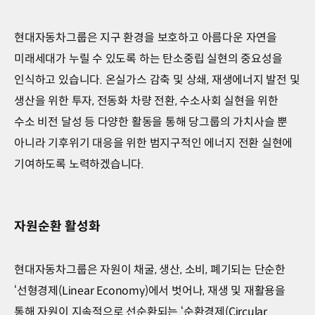
Planet,
우리의
지구를
현대자동차그룹은 지구 환경을 보호하고 아름다운 자연을
위한
미래세대가 누릴 수 있도록 하는 탄소중립 실현의 중요성을
올바른
움직임-
인식하고 있습니다. 온실가스 감축 및 상쇄, 재생에너지 발전 및
parallax
생산을 위한 투자, 전동화 차량 전환, 수소사회 실현을 위한
img
수소 비전 달성 등 다양한 활동을 통해 당그룹의 가치사슬 뿐
아니라 기후위기 대응을 위한 범지구적인 에너지 전환 실현에
기여하도록 노력하겠습니다.
자원순환 활성화
현대자동차그룹은 자원이 채굴, 생산, 소비, 폐기되는 단순한
‘선형경제(Linear Economy)에서 벗어나, 재생 및 재활용을
통해 자원이 지속적으로 선순환되는 ‘순환경제(Circular