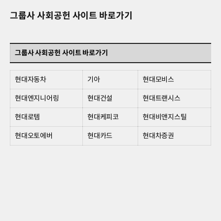
그룹사 사회공헌 사이트 바로가기
그룹사 사회공헌 사이트 바로가기
그룹사
사회공헌
현대자동차
기아
현대모비스
사이트
현대엔지니어링
현대건설
현대트랜시스
바로가기
현대로템
현대케피코
현대비앤지스틸
현대오토에버
현대카드
현대차증권