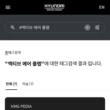
EN
HYUNDAI
영문
MOTOR
전체
사이트
메뉴
GROUP
이동
액티브
에어
홈
태그검색
플랩
에 대한 태그검색 결과 입니다.
"액티브 에어 플랩"
전체
(7)
저널
(7)
HMG PEDIA