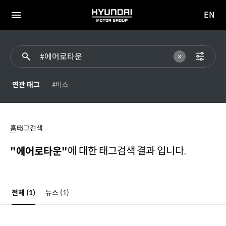
EN
HYUNDAI
영문
MOTOR
전체
사이트
메뉴
GROUP
이동
연관 태그
#버스
#
에어로타운
홈
태그검색
에 대한 태그검색 결과 입니다.
"에어로타운"
전체
(1)
뉴스
(1)