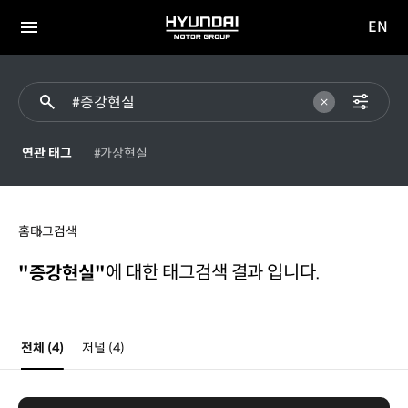
EN
HYUNDAI
영문
MOTOR
전체
사이트
메뉴
GROUP
이동
연관 태그
#가상현실
증강현실
홈
태그검색
에 대한 태그검색 결과 입니다.
"증강현실"
전체
(4)
저널
(4)