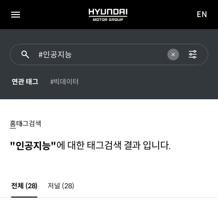
EN
HYUNDAI
영문
MOTOR
전체
사이트
메뉴
GROUP
이동
연관 태그
#빅데이터
#
인공지능
홈
태그검색
에 대한 태그검색 결과 입니다.
"인공지능"
전체
(28)
저널
(28)