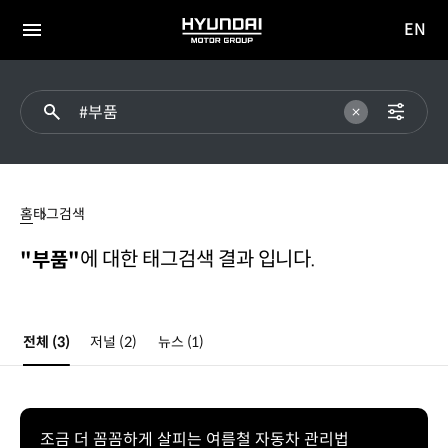
EN
HYUNDAI
영문
MOTOR
전체
사이트
메뉴
GROUP
이동
#
부품
홈
태그검색
에 대한 태그검색 결과 입니다.
"부품"
전체
(3)
저널
(2)
뉴스
(1)
조금 더 꼼꼼하게 살피는 여름철 자동차 관리법